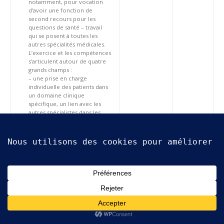
notamment, pour vocation
d’avoir une fonction de
second recours pour les
questions de santé – travail
qui se posent à toutes les
autres spécialités médicales.
L’exercice et les compétences
s’articulent autour de quatre
grands champs :
– une prise en charge
individuelle des patients dans
un domaine clinique
spécifique, un lien avec les
autres spécialistes dans les
parcours de soins pour
permettre une prise en
compte du facteur
professionnel
– une capacité à décrire la
santé collective des
populations au travail avec les
techniques issues de la santé
publique
– la maîtrise de champs extra-
médicaux : droit social,
ergonomie, hygiène et
sécurité, gestion et