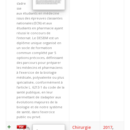
s’adre
sse
aux étudiants en médecine
issus des épreuves classantes
nationales (ECN) et aux
étudiants en pharmacie ayant
réussi le concours de
l’internat. Le DESBM est un
diplôme unique organisé en
un socle de formation
commun complété par 5
options précoces, définissant
des parcours pour préparer
les médecins et pharmaciens
à l’exercice de la biologie
médicale, polyvalente ou plus
spécialisée, conformément à
l’article L. 6213-1 du code de la
santé publique, en leur
permettant de s’adapter aux
évolutions majeures de la
biologie et de notre système
de santé, dans l’exercice
public ou privé.
Chirurgie
2017
,