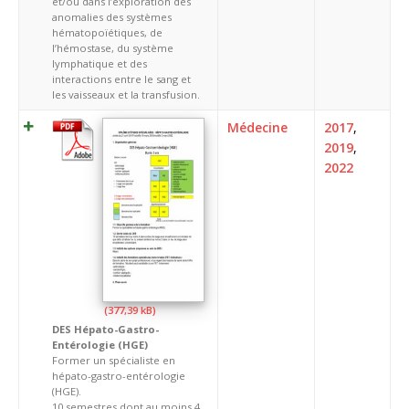
et/ou dans l’exploration des
anomalies des systèmes
hématopoïétiques, de
l’hémostase, du système
lymphatique et des
interactions entre le sang et
les vaisseaux et la transfusion.
Médecine
2017
,
2019
,
2022
DES Hépato-Gastro-
Entérologie (HGE)
Former un spécialiste en
hépato-gastro-entérologie
(HGE).
10 semestres dont au moins 4