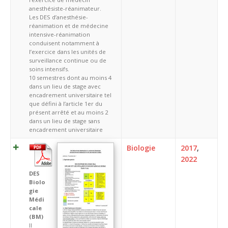
anesthésiste-réanimateur.
Les DES d’anesthésie-
réanimation et de médecine
intensive-réanimation
conduisent notamment à
l’exercice dans les unités de
surveillance continue ou de
soins intensifs.
10 semestres dont au moins 4
dans un lieu de stage avec
encadrement universitaire tel
que défini à l’article 1er du
présent arrêté et au moins 2
dans un lieu de stage sans
encadrement universitaire
Biologie
2017
,
2022
DES
Biolo
gie
Médi
cale
(BM)
Il