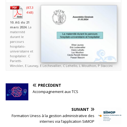
10. AG du 21
mars 2024.
La
maternité
durant le
parcours
hospitalo-
universitaire et
hospitalier. C
Parietti-
Winckler, E Launay, E Lechevallier, C Lehello, L Mouthon, P Staccini
PRÉCÉDENT
Accompagnement aux TCS
SUIVANT
Formation Uness à la gestion administrative des
internes via l’application SiiMOP