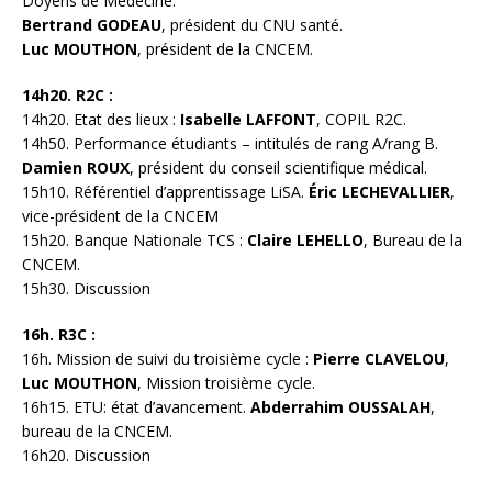
Doyens de Médecine.
Bertrand GODEAU
, président du CNU santé.
Luc MOUTHON
, président de la CNCEM.
14h20. R2C :
14h20. Etat des lieux :
Isabelle LAFFONT
, COPIL R2C.
14h50. Performance étudiants – intitulés de rang A/rang B.
Damien ROUX
, président du conseil scientifique médical.
15h10. Référentiel d’apprentissage LiSA.
Éric LECHEVALLIER
,
vice-président de la CNCEM
15h20. Banque Nationale TCS :
Claire LEHELLO
, Bureau de la
CNCEM.
15h30. Discussion
16h. R3C :
16h. Mission de suivi du troisième cycle :
Pierre CLAVELOU
,
Luc MOUTHON
, Mission troisième cycle.
16h15. ETU: état d’avancement.
Abderrahim OUSSALAH
,
bureau de la CNCEM.
16h20. Discussion