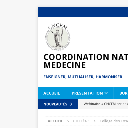
COORDINATION NATI
MEDECINE
ENSEIGNER, MUTUALISER, HARMONISER
ACCUEIL
PRÉSENTATION
BUR
Webinaire « CNCEM series 
NOUVEAUTÉS
Journée Pédagogique de la
ACCUEIL
COLLÈGE
Collège des Ens
Deuxième Journée Pédagogi