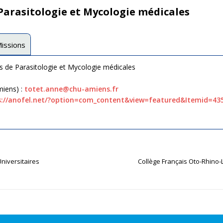
» : BNTCS 2026
Parasitologie et Mycologie médicales
2026
issions
s de Parasitologie et Mycologie médicales
miens) :
totet.anne@chu-amiens.fr
s://anofel.net/?option=com_content&view=featured&Itemid=43
niversitaires
Collège Français Oto-Rhino-