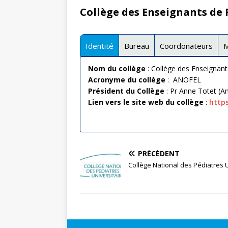
Webinaire « CNCEM series 
Collège des Enseignants de 
AG de la CNCEM du 7 avril 
Identité
Bureau
Coordonateurs
M
Nom du collège
: Collège des Enseignant
Acronyme du collège
: ANOFEL
Président du Collège
: Pr Anne Totet (A
Lien vers le site web du collège
:
http
PRÉCÉDENT
Collège National des Pédiatres U