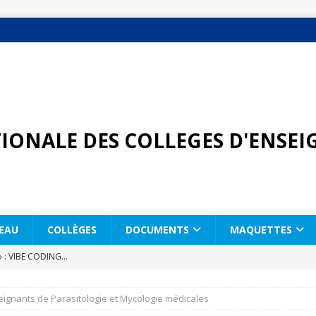
ONALE DES COLLEGES D'ENSEI
EAU
COLLÈGES
DOCUMENTS
MAQUETTES
» : VIBE CODING…
 CNCEM du 7 avril 2026
eignants de Parasitologie et Mycologie médicales
que de la CNCEM – 7 avril 2026 – Programme préliminaire