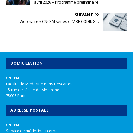
avril 2026 – Programme préliminaire
SUIVANT
Webinaire « CNCEM series » : VIBE CODING…
DOMICILIATION
CNCEM
Faculté de Médecine Paris Descartes
15 rue de l’école de Médecine
75006 Paris
ADRESSE POSTALE
CNCEM
Service de médecine interne